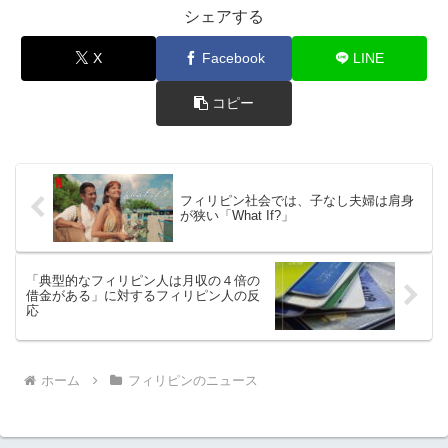
シェアする
X
Facebook
LINE
コピー
フィリピン社会では、子なし夫婦は肩身
が狭い「What If?」
「典型的なフィリピン人は月収の４倍の
借金がある」に対するフィリピン人の反
応
ホーム
フィリピンのニュース