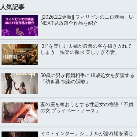
人気記事
[[2026.2.2更新]] フィリピンのエロ映画、U-
NEXT見放題全作品を紹介
３Pを楽しむ夫婦が最悪の客を招き入れて
しまう「快楽の探求 美しすぎる妻」
50歳の男が再婚相手に18歳処女を所望する
「幼き妻 快楽の調教」
妻の座を奪おうとする性悪女の物語「不貞
の女 プライベートナース」
ミス・インターナショナルが濡れ場を演じ