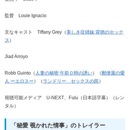
監督 Louie Ignacio
主なキャスト Tiffany Grey（
美しき従姉妹 背徳のセック
ス
）
Jiad Arroyo
Robb Guinto（
人妻の秘密 午前０時の誘い
）（
郵便屋の愛
人 ーエロスー
）（
ランドリー セックスの罠
）
視聴可能メディア U-NEXT、Fulu（日本語字幕）（レン
タル）
「秘愛 覗かれた情事」のトレイラー