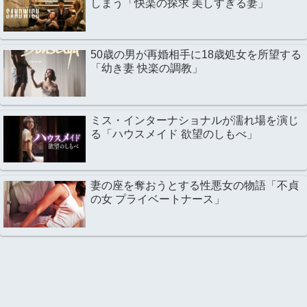
しまう「快楽の探求 美しすぎる妻」
50歳の男が再婚相手に18歳処女を所望する
「幼き妻 快楽の調教」
ミス・インターナショナルが濡れ場を演じ
る「ハウスメイド 欲望のしもべ」
妻の座を奪おうとする性悪女の物語「不貞
の女 プライベートナース」