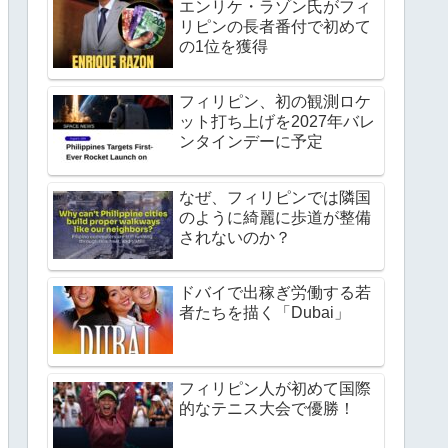
エンリケ・ラゾン氏がフィ
リピンの長者番付で初めて
の1位を獲得
フィリピン、初の観測ロケ
ット打ち上げを2027年バレ
ンタインデーに予定
なぜ、フィリピンでは隣国
のように綺麗に歩道が整備
されないのか？
ドバイで出稼ぎ労働する若
者たちを描く「Dubai」
フィリピン人が初めて国際
的なテニス大会で優勝！