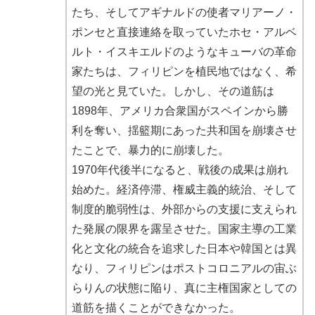
たち、そしてアギナルドの使者マリアーノ・
ポンセと直接連絡を取っていたホセ・アルベ
ルト・イスキエルドのようなキューバの革命
家たちは、フィリピンを植民地ではなく、希
望の光と見ていた。しかし、その道筋は
1898年、アメリカ合衆国がスペインから勝
利を奪い、揺籃期にあった共和国を崩壊させ
たことで、暴力的に崩壊した。
1970年代後半になると、戦後の成果は崩れ
始めた。経済停滞、権威主義的統治、そして
制度的脆弱性は、外部からの支援に支えられ
た発展の限界を露呈させた。国家主導の工業
化と文化の統合を追求した日本や韓国とは異
なり、フィリピンはポストコロニアルの宙ぶ
らりんの状態に陥り、真に主権国家としての
道筋を描くことができなかった。