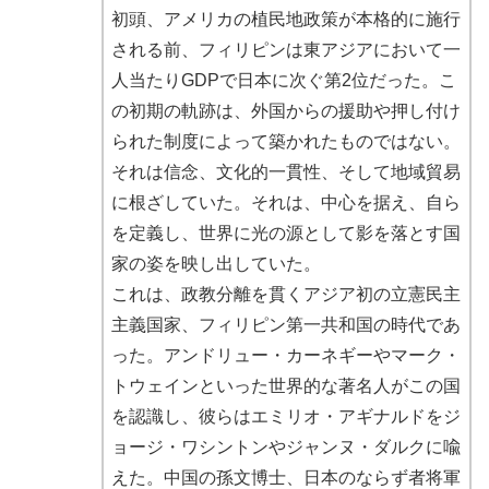
初頭、アメリカの植民地政策が本格的に施行
される前、フィリピンは東アジアにおいて一
人当たりGDPで日本に次ぐ第2位だった。こ
の初期の軌跡は、外国からの援助や押し付け
られた制度によって築かれたものではない。
それは信念、文化的一貫性、そして地域貿易
に根ざしていた。それは、中心を据え、自ら
を定義し、世界に光の源として影を落とす国
家の姿を映し出していた。
これは、政教分離を貫くアジア初の立憲民主
主義国家、フィリピン第一共和国の時代であ
った。アンドリュー・カーネギーやマーク・
トウェインといった世界的な著名人がこの国
を認識し、彼らはエミリオ・アギナルドをジ
ョージ・ワシントンやジャンヌ・ダルクに喩
えた。中国の孫文博士、日本のならず者将軍