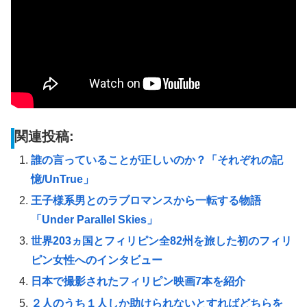
関連投稿:
誰の言っていることが正しいのか？「それぞれの記
憶/UnTrue」
王子様系男とのラブロマンスから一転する物語
「Under Parallel Skies」
世界203ヵ国とフィリピン全82州を旅した初のフィリ
ピン女性へのインタビュー
日本で撮影されたフィリピン映画7本を紹介
２人のうち１人しか助けられないとすればどちらを