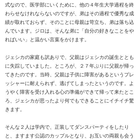
式なので、医学部にいくために、他の４年生大学過程を終
わらせなけれならないのですが、弟はその過程で優秀な成
績が取れておらず、そのことに母親は苛立ち、弟は落ち込
んでいます。ジロは、そんな弟に「自分の好きなことをや
ればいい」と温かい言葉をかけます。
ジェシカの家庭も訳ありで、父親はジェシカの誕生ととも
に失踪していました。ところが、２７年ぶりに父親が帰っ
てきたのです。当時、父親は子供に障害があるというプレ
ッシャーに耐えられず、逃げてしまったというのです。よ
うやく障害を受け入れる心の準備ができて帰って来たとこ
ろ、ジェシカが思ったより何でもできることにイチイチ驚
きます。
そんな２人は学内で、正装してダンスパーティをしたり
と、ますます公認のカップルとなり、お互いの両親も会う