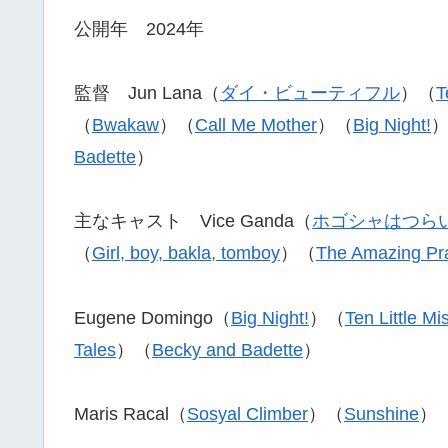
公開年 2024年
監督 Jun Lana（
ダイ・ビューティフル
）（
T
（
Bwakaw
）（
Call Me Mother
）（
Big Night!
Badette
）
主なキャスト Vice Ganda（
ホゴシャはつらい
（
Girl, boy, bakla, tomboy
）（
The Amazing Pr
Eugene Domingo（
Big Night!
）（
Ten Little Mi
Tales
）（
Becky and Badette
）
Maris Racal（
Sosyal Climber
）（
Sunshine
）