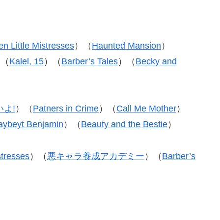
en Little Mistresses
）（
Haunted Mansion
）
）（
Kalel, 15
）（
Barber’s Tales
）（
Becky and
よ!
）（
Patners in Crime
）（
Call Me Mother
）
aybeyt Benjamin
）（
Beauty and the Bestie
）
stresses
）（
悪キャラ養成アカデミー
）（
Barber’s