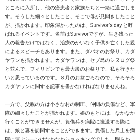
ところに入所し、他の癌患者と家族たちと一緒に過ごしま
す。そうした細々としたこと、そこで母が見聞きしたこと
が、描かれます。印象深かったのは、Survivor’s day と呼
ばれるイベントです。名前はSurvivorですが、生き残った
人の報告だけではなく、治療のかいなく子供を亡くした親
によるスピーチもあります。また、ダバオのお祭り、カダ
ヤワンも描かれます。カダヤワンは、セブ島のシヌログ祭
と並んで、フィリピンでも最大級のお祭りで、私も行きた
いと思っているのです。８月のお盆ごろなので、そろそろ
カダヤワンに関する記事を書かなければなりませんね。
一方で、父親の方は小さな村の制圧、仲間の負傷など、軍
隊の細々したことが描かれます。娘のもとには、なかなか
行くことができませんが、負傷兵を病院に搬送する際に
は、娘と妻を訪問することができます。負傷した兵士を病
院に運ぶシーンはなかなかショッキングでした。明らか