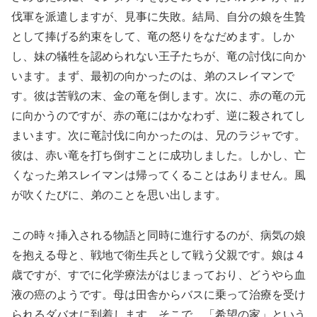
伐軍を派遣しますが、見事に失敗。結局、自分の娘を生贄
として捧げる約束をして、竜の怒りをなだめます。しか
し、妹の犠牲を認められない王子たちが、竜の討伐に向か
います。まず、最初の向かったのは、弟のスレイマンで
す。彼は苦戦の末、金の竜を倒します。次に、赤の竜の元
に向かうのですが、赤の竜にはかなわず、逆に殺されてし
まいます。次に竜討伐に向かったのは、兄のラジャです。
彼は、赤い竜を打ち倒すことに成功しました。しかし、亡
くなった弟スレイマンは帰ってくることはありません。風
が吹くたびに、弟のことを思い出します。
この時々挿入される物語と同時に進行するのが、病気の娘
を抱える母と、戦地で衛生兵として戦う父親です。娘は４
歳ですが、すでに化学療法がはじまっており、どうやら血
液の癌のようです。母は田舎からバスに乗って治療を受け
られるダバオに到着します。そこで、「希望の家」という