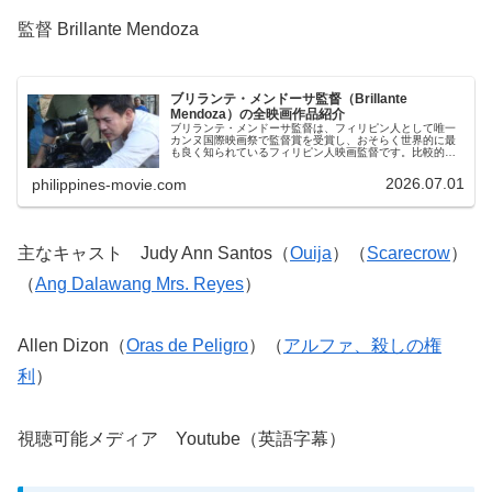
監督 Brillante Mendoza
ブリランテ・メンドーサ監督（Brillante
Mendoza）の全映画作品紹介
ブリランテ・メンドーサ監督は、フィリピン人として唯一
カンヌ国際映画祭で監督賞を受賞し、おそらく世界的に最
も良く知られているフィリピン人映画監督です。比較的、
日本語で見られる作品も多く、日本で撮影された作品、日
本人を主役にした作品もあることか...
2026.07.01
philippines-movie.com
主なキャスト Judy Ann Santos（
Ouija
）（
Scarecrow
）
（
Ang Dalawang Mrs. Reyes
）
Allen Dizon（
Oras de Peligro
）（
アルファ、殺しの権
利
）
視聴可能メディア Youtube（英語字幕）