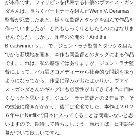
が本作です。フィリピンを代表する俳優のヴァイス・ガン
ダさんは、長らくパートナーを組んだWenn V. Deramas
監督が死去したあと、様々な監督とタッグを組んで作品を
作っていましたが、どれもしっくりとしたものにはなりま
せんでした。しかし、昨年の公開の「And the
Breadwinner Is…」で、ジュン・ラナ監督とタッグを組ん
でから新境地を開き、本作も同監督とのタッグによる作品
です。これは、私の感想ではありますが、ジュン・ラナ監
督によって、バカ騒ぎコメディーから社会的な問題を扱う
ようになってから、作品に深みが出たばかりか、ヴァイ
ス・ガンダさんのギャグにも必然性が出てきて本当に面白
くなったと思います。ジュン・ラナ監督との２作目で、そ
の技法に磨きがかかり、後半は涙涙でした。本作は２０２
６年中にNetflixで日本に入ってくることは間違いないと思
いますので、期待して待ちましょう。願わくば、日本語字
幕がついて欲しいですね。