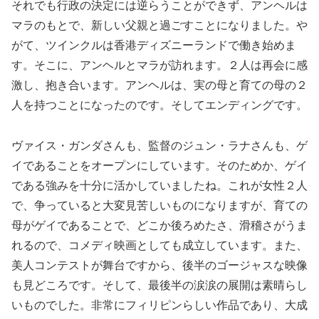
それでも行政の決定には逆らうことができず、アンヘルは
マラのもとで、新しい父親と過ごすことになりました。や
がて、ツインクルは香港ディズニーランドで働き始めま
す。そこに、アンヘルとマラが訪れます。２人は再会に感
激し、抱き合います。アンヘルは、実の母と育ての母の２
人を持つことになったのです。そしてエンディングです。
ヴァイス・ガンダさんも、監督のジュン・ラナさんも、ゲ
イであることをオープンにしています。そのためか、ゲイ
である強みを十分に活かしていましたね。これが女性２人
で、争っていると大変見苦しいものになりますが、育ての
母がゲイであることで、どこか後ろめたさ、滑稽さがうま
れるので、コメディ映画としても成立しています。また、
美人コンテストが舞台ですから、後半のゴージャスな映像
も見どころです。そして、最後半の涙涙の展開は素晴らし
いものでした。非常にフィリピンらしい作品であり、大成