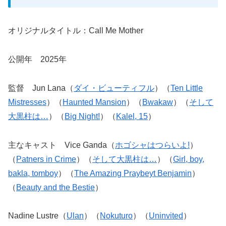
オリジナルタイトル：Call Me Mother
公開年 2025年
監督 Jun Lana（
ダイ・ビューティフル
）（
Ten Little
Mistresses
）（
Haunted Mansion
）（
Bwakaw
）（
そして
大黒柱は…
）（
Big Night!
）（
Kalel, 15
）
主なキャスト Vice Ganda（
ホゴシャはつらいよ!
）
（
Patners in Crime
）（
そして大黒柱は…
）（
Girl, boy,
bakla, tomboy
）（
The Amazing Praybeyt Benjamin
）
（
Beauty and the Bestie
）
Nadine Lustre（
Ulan
）（
Nokuturo
）（
Uninvited
）