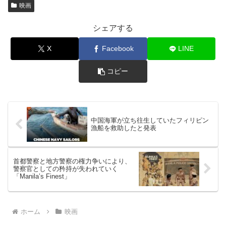
映画
シェアする
X
Facebook
LINE
コピー
中国海軍が立ち往生していたフィリピン
漁船を救助したと発表
首都警察と地方警察の権力争いにより、
警察官としての矜持が失われていく
「Manila’s Finest」
ホーム
映画